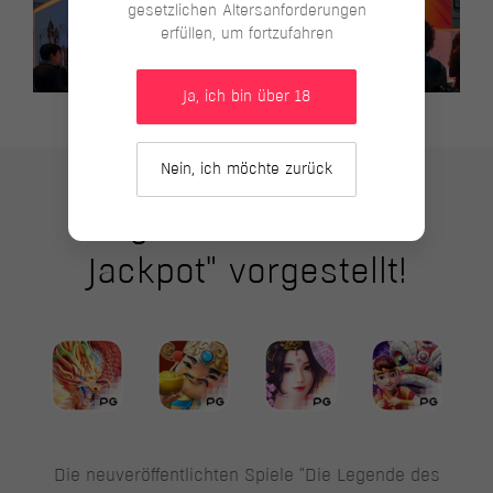
gesetzlichen Altersanforderungen
erfüllen, um fortzufahren
Ja, ich bin über 18
Nein, ich möchte zurück
"Sagenhafter-Schatz-
Jackpot" vorgestellt!
Die neuveröffentlichten Spiele "Die Legende des