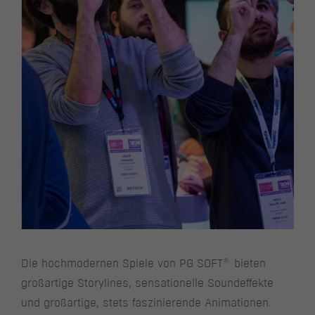
®
Die hochmodernen Spiele von PG SOFT
bieten
großartige Storylines, sensationelle Soundeffekte
und großartige, stets faszinierende Animationen.