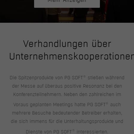
Verhandlungen über
Unternehmenskooperatione
®
Die Spitzenprodukte von PG SOFT
stießen während
der Messe auf überaus positive Resonanz bei den
Konferenzteilnehmern. Neben den zahlreichen im
®
Voraus geplanten Meetings hatte PG SOFT
auch
mehrere Besuche bedeutender Betreiber erhalten,
die sich immens für die Unterhaltungsprodukte und
®
Dienste von PG SOFT
interessierten.