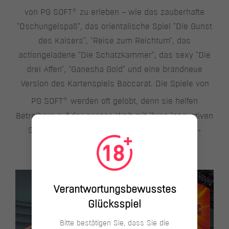
®
von PG SOFT
zu erleben – wie das zauberhafte
"Dschungelspaß", das orientalische Spiel "Die Gunst
des Kaisers", "Reise zum Reichtum", das
actiongeladene "Die Schatzkammer", das sexy "Die
drei Affen", "Ganesha Gold" und eine brandneue
Version des Kartenspiels Baccarat. Die Spiele von
®
PG SOFT
werden oft gelobt, denn sie helfen
Betreibern auf der ganzen Welt mit ihren innovativen
Spielerlebnissen bei der Kundenakquise und -
bindung.
Verantwortungsbewusstes
Glücksspiel
Bitte bestätigen Sie, dass Sie die