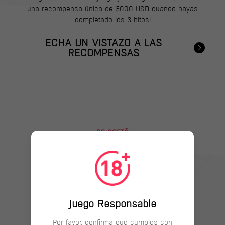
una recompensa única de 5000 USD cuando hayas
completado los 3 hitos!
ECHA UN VISTAZO A LAS
RECOMPENSAS
®
PG SOFT
¿POR QUÉ DEBERÍAS
®
UNIRTE A PG SOFT
?
Juego Responsable
Por favor, confirma que cumples con