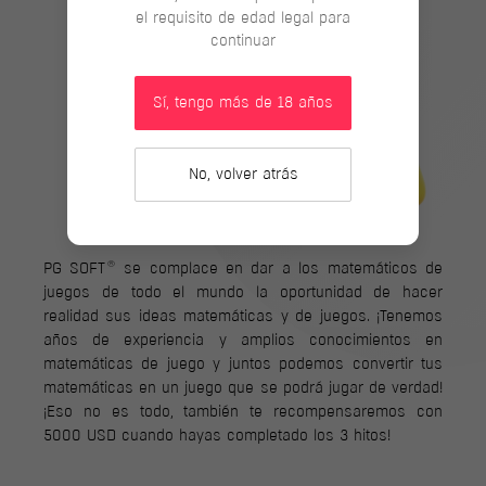
el requisito de edad legal para
continuar
Sí, tengo más de 18 años
No, volver atrás
®
PG SOFT
se complace en dar a los matemáticos de
juegos de todo el mundo la oportunidad de hacer
realidad sus ideas matemáticas y de juegos. ¡Tenemos
años de experiencia y amplios conocimientos en
matemáticas de juego y juntos podemos convertir tus
matemáticas en un juego que se podrá jugar de verdad!
¡Eso no es todo, también te recompensaremos con
5000 USD cuando hayas completado los 3 hitos!