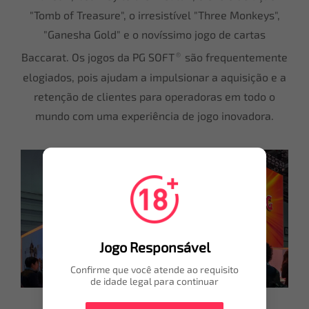
"Tomb of Treasure", o irresistível "Three Monkeys",
"Ganesha Gold" e o novíssimo jogo de cartas
®
Baccarat. Os jogos da PG SOFT
são frequentemente
elogiados, pois ajudam a impulsionar a aquisição e a
retenção de clientes para operadoras em todo o
mundo com uma experiência de jogo inovadora.
Jogo Responsável
Confirme que você atende ao requisito
de idade legal para continuar