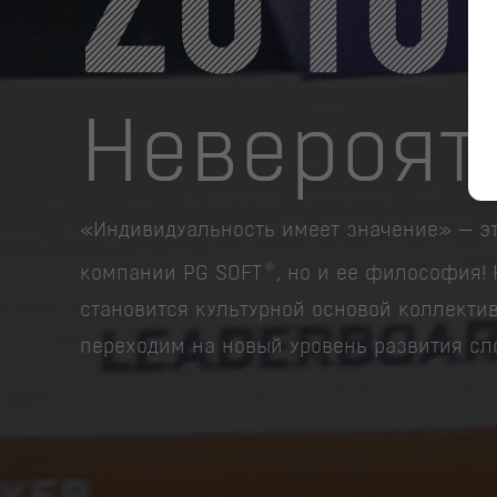
Невероят
«Индивидуальность имеет значение» — эт
®
компании PG SOFT
, но и ее философия! 
становится культурной основой коллекти
переходим на новый уровень развития сло