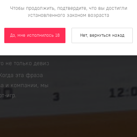
Чтобы продолжить, подтвердите, что вы достигли
установленного законом возраста
но!
Да, мне исполнилось 18
Нет, вернуться назад
о не только девиз
Когда эта фраза
ва и компании, мы
т-игр.