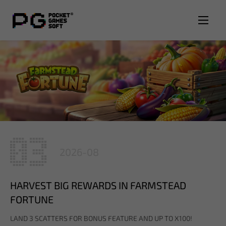
03
2026-08
HARVEST BIG REWARDS IN FARMSTEAD
FORTUNE
LAND 3 SCATTERS FOR BONUS FEATURE AND UP TO X100!