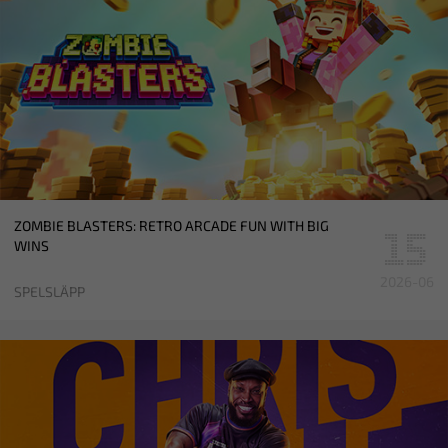
ZOMBIE BLASTERS: RETRO ARCADE FUN WITH BIG
15
WINS
2026
-
06
SPELSLÄPP