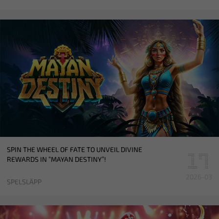
SPIN THE WHEEL OF FATE TO UNVEIL DIVINE
17
REWARDS IN “MAYAN DESTINY”!
2026
-
03
SPELSLÄPP