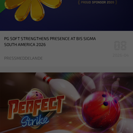
PG SOFT STRENGTHENS PRESENCE AT BIS SIGMA
08
SOUTH AMERICA 2026
2026
-
04
PRESSMEDDELANDE