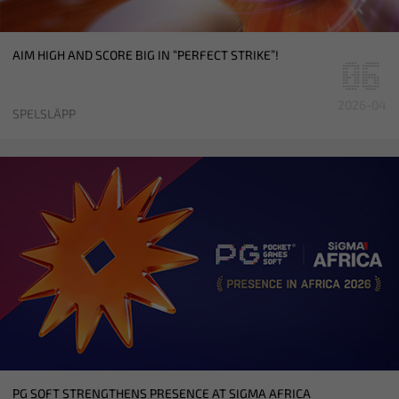
AIM HIGH AND SCORE BIG IN “PERFECT STRIKE”!
06
2026
-
04
SPELSLÄPP
PG SOFT STRENGTHENS PRESENCE AT SIGMA AFRICA