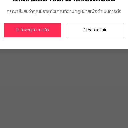
0
0
0
0
0
กรุณายืนยันว่าคุณมีอายุถึงเกณฑ์ตามกฎหมายเพื่อดำเนินการต่อ
9
9
9
9
9
ใช่ ฉันอายุเกิน 18 แล้ว
ไม่ พาฉันกลับไป
8
8
8
8
8
7
7
7
7
7
6
6
6
6
6
5
5
5
5
5