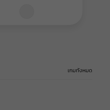
เกมทั้งหมด