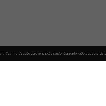
ราจะถือว่าคุณได้ยอมรับ
นโยบายความเป็นส่วนตัว
เมื่อคุณใช้งานเว็บไซต์ของเราต่อไ
แผนผังเว็บ PG
เกี่ยวกับเรา
หน้าหลัก
ใบอนุญาต
เกม
การรับรอง
ข่าว
เล่นเกมอย่างมีความรับผิดช