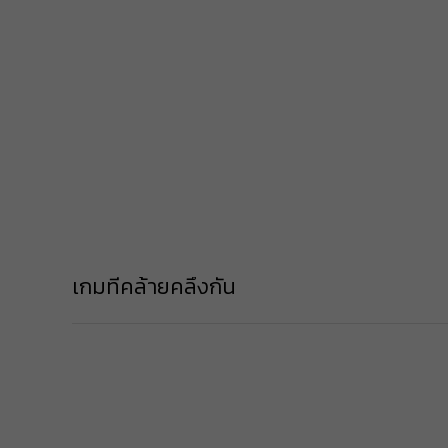
เกมที่คล้ายคลึงกัน