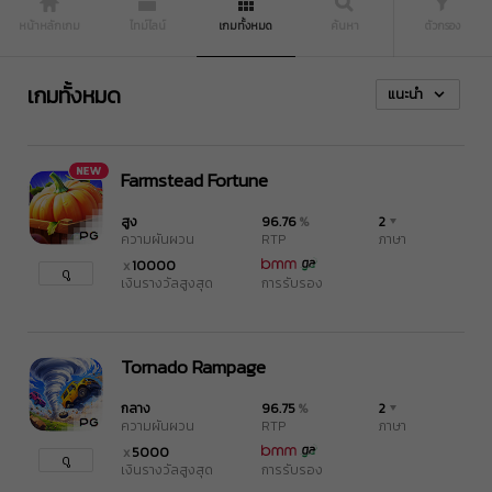
หน้าหลักเกม
ไทม์ไลน์
เกมทั้งหมด
ค้นหา
ตัวกรอง
เกมทั้งหมด
แนะนำ
Farmstead Fortune
สูง
96.76
%
2
ความผันผวน
RTP
ภาษา
x
10000
ดู
เงินรางวัลสูงสุด
การรับรอง
Tornado Rampage
Heist Stakes
C
ดู
They have been planning this bank heist for
Ev
กลาง
96.75
%
2
months now. The team of thieves are
th
ความผันผวน
RTP
ภาษา
currently huddled together around the table.
ac
In front of them are the schematics of the
fa
x
5000
ดู
bank vault and the blueprint of the bank
Wh
เงินรางวัลสูงสุด
การรับรอง
they are about to rob tonight. The team has
com