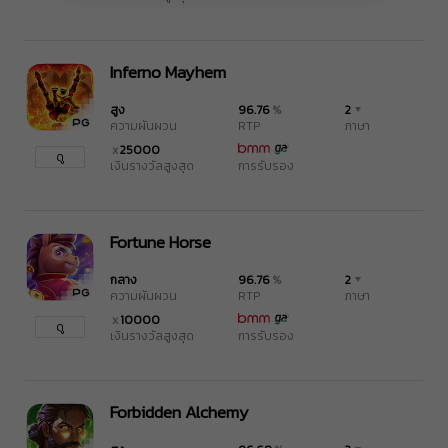
the art of dance, creating the gorgeous and
รายละเอียด
exciting Muay Thai dance, one of Thailand’s
featured cultural performances. Muay Thai
Champion is a 5-reel, 3-row video slot featuring
Inferno Mayhem
Wild symbols additions and free spins with sticky
Wild symbols. Players can trigger the Fighter
Feature when 1 or more Red/Blue Fighter symbols
สูง
96.76
%
2
appear anywhere on the reels. Be rewarded with 8,
12 or 15 free spins when players trigger the Free
ความผันผวน
RTP
ภาษา
Spins Feature. Defeat your opponent with the
x
25000
power of Muay Thai to bring home the grand prize!
ดู
เงินรางวัลสูงสุด
การรับรอง
Fortune Horse
กลาง
96.76
%
2
ความผันผวน
RTP
ภาษา
x
10000
ดู
เงินรางวัลสูงสุด
การรับรอง
Forbidden Alchemy