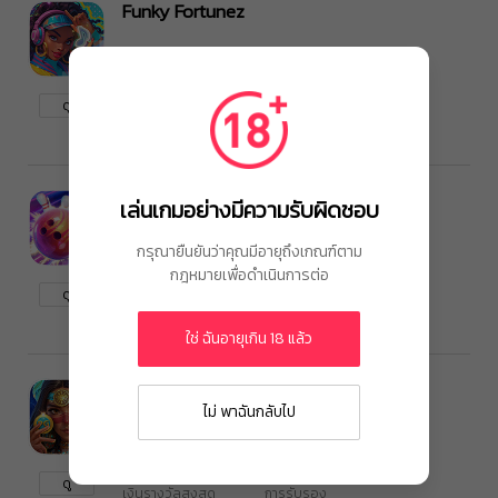
Funky Fortunez
กลาง
96.74
%
2
ความผันผวน
RTP
ภาษา
x
2000
ดู
เงินรางวัลสูงสุด
การรับรอง
Perfect Strike
เล่นเกมอย่างมีความรับผิดชอบ
กลาง
96.78
%
2
กรุณายืนยันว่าคุณมีอายุถึงเกณฑ์ตาม
ความผันผวน
RTP
ภาษา
กฎหมายเพื่อดำเนินการต่อ
Muay Thai Champion
x
4000
ดู
เงินรางวัลสูงสุด
การรับรอง
Muay Thai is a unique fighting skill characterized
for its strength and agility. During a fight, Muay Thai
ใช่ ฉันอายุเกิน 18 แล้ว
uses a combination of fists, elbows, knees, and
shins during strikes that creates 8 "points of
contact”, hence the term "Art of Eight Limbs” is
าง
97.38%
x15000
กลาง
Mayan Destiny
used to describe Muay Thai. In addition to being a
ามผันผวน
RTP
เงินรางวัลสูงสุด
ความผัน
fighting technique, Muay Thai has evolved into
ไม่ พาฉันกลับไป
combining with various other skills such as
สูง
96.74
%
2
21
entertainment, martial arts, art and sports. This
ความผันผวน
RTP
ภาษา
fighting technique has since become part of the
รับรอง
ภาษา
การรับรอ
unique treasure of the Thai nation, and has grown
x
10000
into becoming a worldwide fighting sport. Not only
ดู
เงินรางวัลสูงสุด
การรับรอง
that, Muay Thai has also been incorporated into