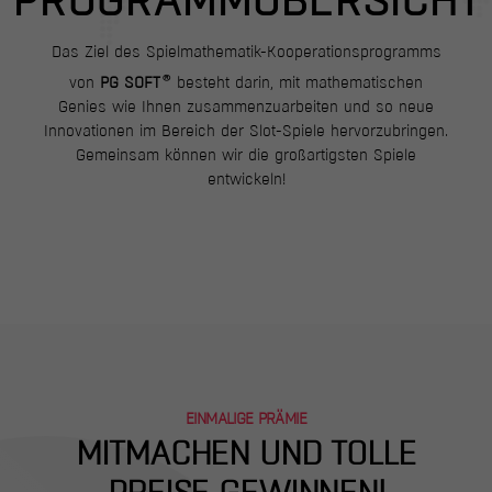
PROGRAMMÜBERSICHT
Das Ziel des Spielmathematik-Kooperationsprogramms
®
von
PG SOFT
besteht darin, mit mathematischen
Genies wie Ihnen zusammenzuarbeiten und so neue
JET
Innovationen im Bereich der Slot-Spiele hervorzubringen.
Gemeinsam können wir die großartigsten Spiele
MITMA
entwickeln!
EINMALIGE PRÄMIE
MITMACHEN UND TOLLE