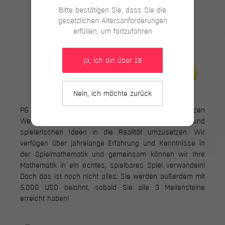
Bitte bestätigen Sie, dass Sie die
gesetzlichen Altersanforderungen
erfüllen, um fortzufahren
Ja, ich bin über 18
Nein, ich möchte zurück
®
PG SOFT
bietet Spielmathematikern auf der ganzen
Welt die Möglichkeit, Ihre mathematischen und
spielerischen Ideen in die Realität umzusetzen. Wir
verfügen über jahrelange Erfahrung und Kenntnisse in
der Spielmathematik und gemeinsam können wir Ihre
Mathematik in ein echtes, spielbares Spiel verwandeln!
Doch das ist noch nicht alles: Sie werden außerdem mit
5.000 USD belohnt, sobald Sie alle 3 Meilensteine
erreicht haben!