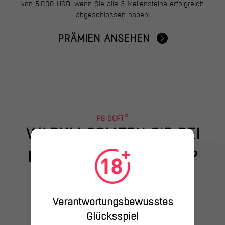
von 5.000 USD, wenn Sie alle 3 Meilensteine erfolgreich
abgeschlossen haben!
PRÄMIEN ANSEHEN
®
PG SOFT
WARUM SOLLTEN SIE BEI
®
PG SOFT
TEILNEHMEN?
Verantwortungsbewusstes
Glücksspiel