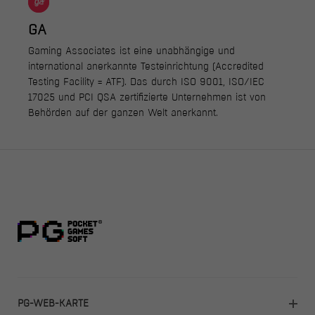
GA
Gaming Associates ist eine unabhängige und
international anerkannte Testeinrichtung (Accredited
Testing Facility = ATF). Das durch ISO 9001, ISO/IEC
17025 und PCI QSA zertifizierte Unternehmen ist von
Behörden auf der ganzen Welt anerkannt.
PG-WEB-KARTE