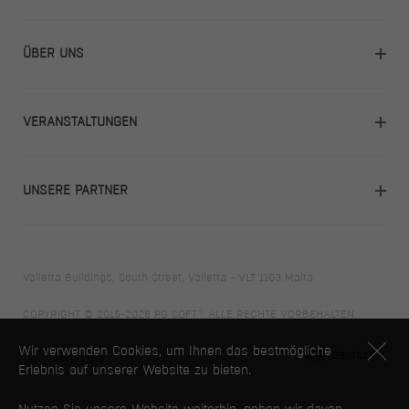
Startseite
ÜBER UNS
Spiele
Lizenzierung
News
VERANSTALTUNGEN
Zertifizierung
Mathe
PG ICE 2017
Verantwortungsbewusstes Glücksspiel
UNSERE PARTNER
Unternehmen
PG ICE 2018
Messen
Veranstaltungen
Relax Gaming
PG ICE 2019
Urheberschutz
Partner
Valletta Buildings, South Street, Valletta - VLT 1103 Malta
Leander Games
Über ICE
Datenschutzrichtlinie
®
COPYRIGHT © 2015-2026 PG SOFT
ALLE RECHTE VORBEHALTEN.
Wir verwenden Cookies, um Ihnen das bestmögliche
Deutsch
Erlebnis auf unserer Website zu bieten.