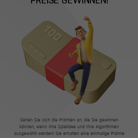
PREISE GEWINNEN!
Sehen Sie sich die Prämien an, die Sie gewinnen
können, wenn Ihre Spielidee und Ihre Algorithmen
ausgewählt werden! Sie erhalten eine einmalige Prämie