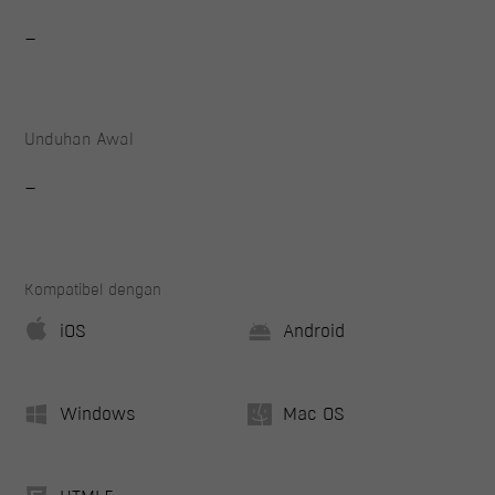
-
Unduhan Awal
-
Kompatibel dengan
iOS
Android
Windows
Mac OS