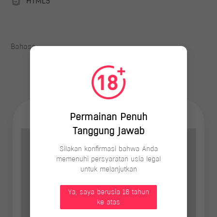
HTML5
Bahasa
Permainan Penuh
Tanggung Jawab
Silakan konfirmasi bahwa Anda
memenuhi persyaratan usia legal
untuk melanjutkan
Ya, saya berusia 18 tahun
ke atas