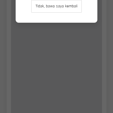
Tidak, bawa saya kembali