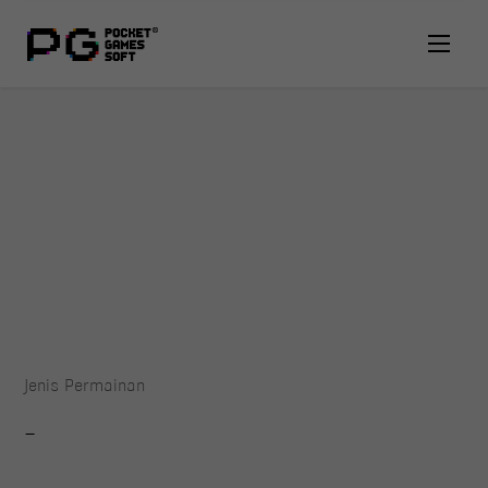
;
Jenis Permainan
-