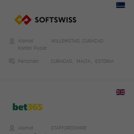
Alamat
WILLEMSTAD, CURACAO
Kantor Pusat:
Perizinan:
CURACAO、MALTA、ESTONIA
Alamat
STAFFORDSHIRE