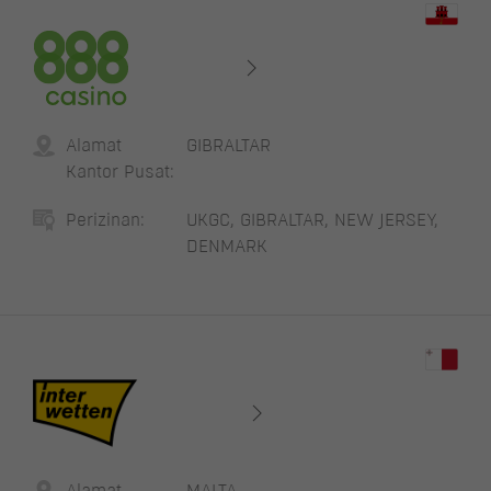
Alamat
GIBRALTAR
Kantor Pusat:
Perizinan:
UKGC, GIBRALTAR, NEW JERSEY,
DENMARK
Alamat
MALTA