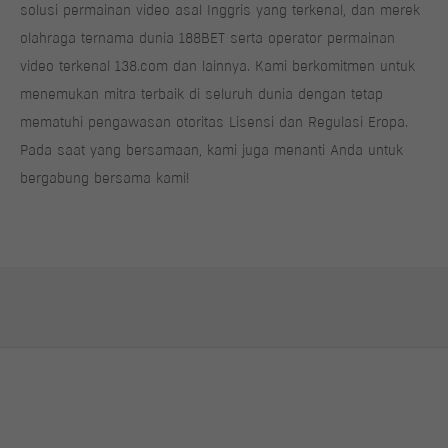
solusi permainan video asal Inggris yang terkenal, dan merek
olahraga ternama dunia 188BET serta operator permainan
video terkenal 138.com dan lainnya. Kami berkomitmen untuk
menemukan mitra terbaik di seluruh dunia dengan tetap
mematuhi pengawasan otoritas Lisensi dan Regulasi Eropa.
Pada saat yang bersamaan, kami juga menanti Anda untuk
bergabung bersama kami!