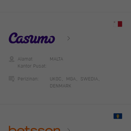
Alamat
MALTA
Kantor Pusat:
Perizinan:
UKGC、MGA、SWEDIA、
DENMARK