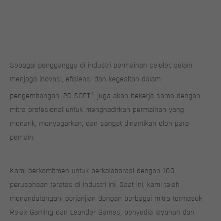
Sebagai pengganggu di industri permainan seluler, selain
menjaga inovasi, efisiensi dan kegesitan dalam
®
pengembangan, PG SOFT
juga akan bekerja sama dengan
mitra profesional untuk menghadirkan permainan yang
menarik, menyegarkan, dan sangat dinantikan oleh para
pemain.
Kami berkomitmen untuk berkolaborasi dengan 100
perusahaan teratas di industri ini. Saat ini, kami telah
menandatangani perjanjian dengan berbagai mitra termasuk
Relax Gaming dan Leander Games, penyedia layanan dan