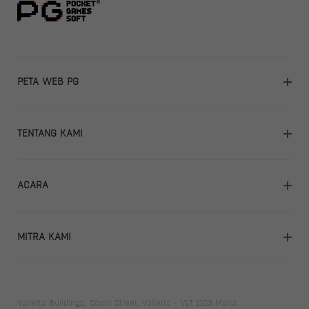
PETA WEB PG
Beranda
TENTANG KAMI
Permainan
Perizinan
Berita
ACARA
Sertifikasi
Matematika
PG ICE 2017
Permainan Penuh Tanggung Jawab
MITRA KAMI
Perusahaan
PG ICE 2018
Pameran
Acara
Relax Gaming
PG ICE 2019
Perlindungan Hak Cipta
Mitra
Valletta Buildings, South Street, Valletta - VLT 1103 Malta
Leander Games