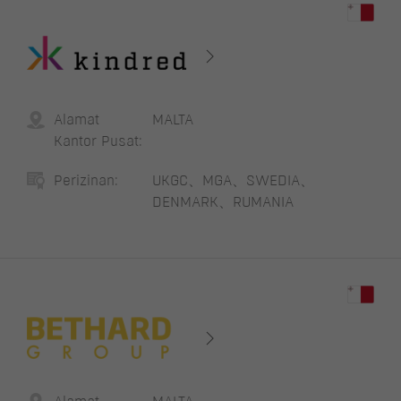
Alamat
MALTA
Kantor Pusat:
Perizinan:
UKGC、MGA、SWEDIA、
DENMARK、RUMANIA