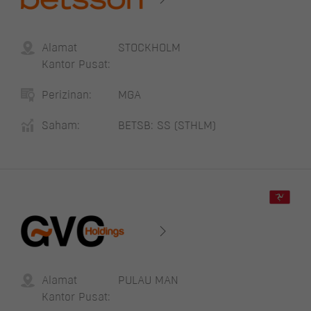
Alamat
STOCKHOLM
Kantor Pusat:
Perizinan:
MGA
Saham:
BETSB: SS (STHLM)
Alamat
PULAU MAN
Kantor Pusat: