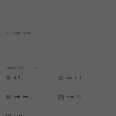
-
Unduhan Awal
-
Kompatibel dengan
iOS
Android
Windows
Mac OS