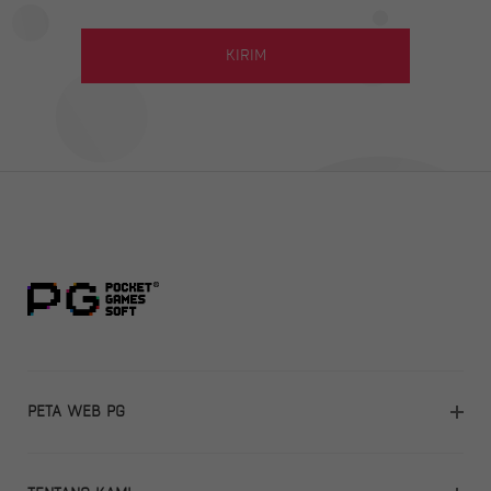
KIRIM
PETA WEB PG
Beranda