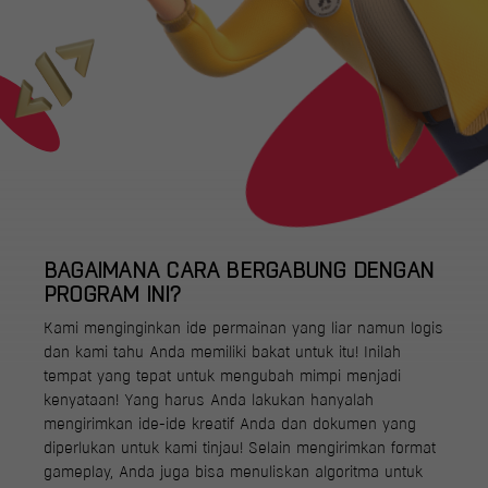
BAGAIMANA CARA BERGABUNG DENGAN
PROGRAM INI?
Kami menginginkan ide permainan yang liar namun logis
dan kami tahu Anda memiliki bakat untuk itu! Inilah
tempat yang tepat untuk mengubah mimpi menjadi
kenyataan! Yang harus Anda lakukan hanyalah
mengirimkan ide-ide kreatif Anda dan dokumen yang
diperlukan untuk kami tinjau! Selain mengirimkan format
gameplay, Anda juga bisa menuliskan algoritma untuk