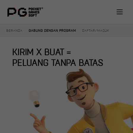
BERANDA
GABUNG DENGAN PROGRAM
DAFTAR/MASUK
KIRIM X BUAT =
PELUANG TANPA BATAS